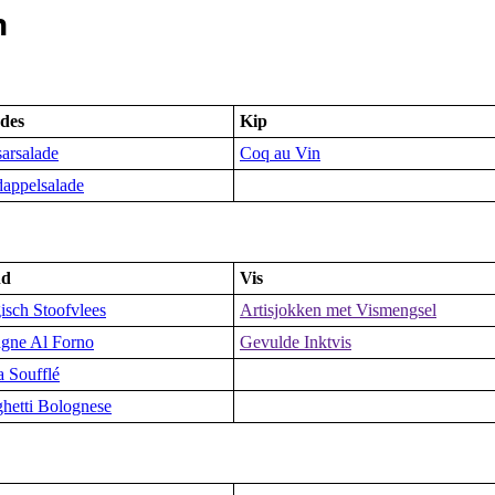
n
ades
Kip
arsalade
Coq au Vin
appelsalade
nd
Vis
isch Stoofvlees
Artisjokken met Vismengsel
gne Al Forno
Gevulde Inktvis
a Soufflé
hetti Bolognese