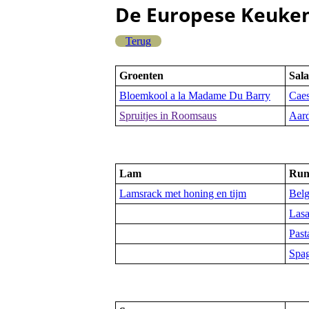
De Europese Keuke
Terug
Groenten
Sal
Bloemkool a la Madame Du Barry
Caes
Spruitjes in Roomsaus
Aard
Lam
Ru
Lamsrack met honing en tijm
Belg
Lasa
Past
Spag